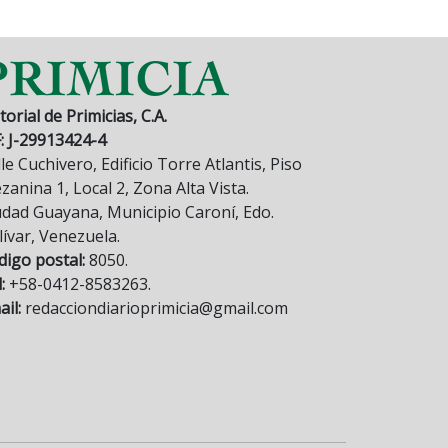
torial de Primicias, C.A.
F: J-29913424-4
le Cuchivero, Edificio Torre Atlantis, Piso
anina 1, Local 2, Zona Alta Vista.
udad Guayana, Municipio Caroní, Edo.
lívar, Venezuela.
digo postal:
8050.
:
+58-0412-8583263.
il:
redacciondiarioprimicia@gmail.com