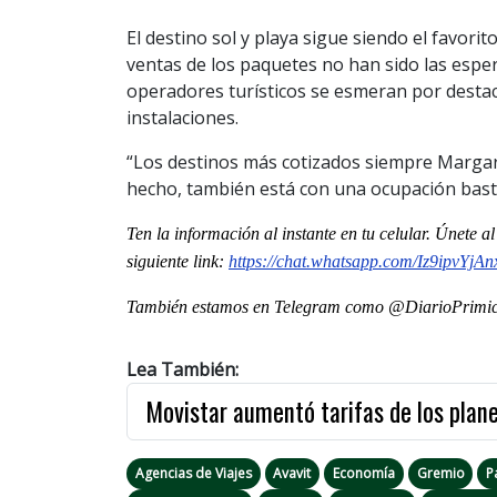
El destino sol y playa sigue siendo el favori
ventas de los paquetes no han sido las espe
operadores turísticos se esmeran por destaca
instalaciones.
“Los destinos más cotizados siempre Margari
hecho, también está con una ocupación basta
Ten la información al instante en tu celular. Únete 
siguiente
link
:
https://chat.whatsapp.com/
Iz9ipvYjA
También estamos en Telegram como @DiarioPrimici
Lea También:
Movistar aumentó tarifas de los plan
Agencias de Viajes
Avavit
Economía
Gremio
P