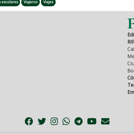
 escolares
Viajeros
Viajes
Edi
RI
Cal
Mez
Ci
Bo
Có
Tel
Ema