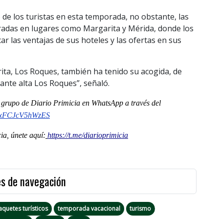
to de los turistas en esta temporada, no obstante, las
radas en lugares como Margarita y Mérida, donde los
r las ventajas de sus hoteles y las ofertas en sus
ta, Los Roques, también ha tenido su acogida, de
nte alta Los Roques”, señaló.
al grupo de Diario Primicia en WhatsApp a través del
nxFCJcV5hWzES
a, únete aquí:
https://t.me/diarioprimicia
es de navegación
aquetes turísticos
temporada vacacional
turismo