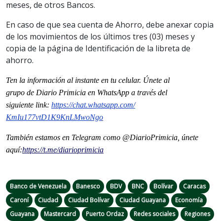
meses, de otros Bancos.
En caso de que sea cuenta de Ahorro, debe anexar copia
de los movimientos de los últimos tres (03) meses y
copia de la página de Identificación de la libreta de
ahorro.
Ten la información al instante en tu celular. Únete al
grupo
de
Diario Primicia en WhatsApp a través del
siguiente
link
:
https://chat.whatsapp.com/
KmIu177vtD1K9KnLMwoNgo
También estamos en Telegram como @DiarioPrimicia, únete
aquí:
https://t.me/
diarioprimicia
Banco de Venezuela
Banesco
BDV
BNC
Bolívar
Caracas
Caroní
Ciudad
Ciudad Bolívar
Ciudad Guayana
Economía
Guayana
Mastercard
Puerto Ordaz
Redes sociales
Regiones