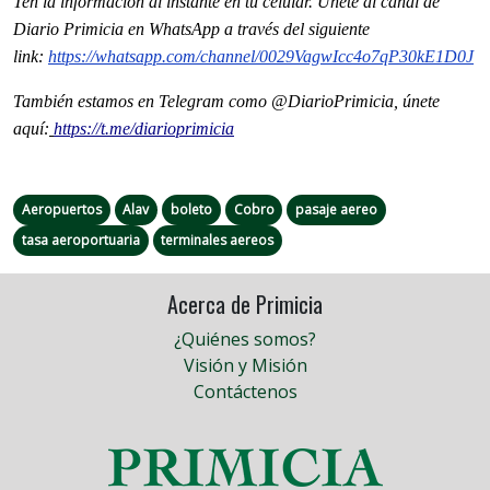
Ten la informaci
ón al instante en tu celular. Únete al
canal
de
Diario Primicia en WhatsApp a través del siguiente
link:
https://whatsapp.com/channel/
0029VagwIcc4o7qP30kE1D0J
También estamos en Telegram como @DiarioPrimicia, únete
aquí:
https://t.me/diarioprimicia
Aeropuertos
Alav
boleto
Cobro
pasaje aereo
tasa aeroportuaria
terminales aereos
Acerca de Primicia
¿Quiénes somos?
Visión y Misión
Contáctenos