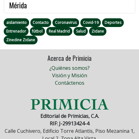
Mérida
aislamiento
Contacto
Coronavirus
Covid-19
Deportes
Entrenador
fútbol
Real Madrid
Salud
Zidane
Zinedine Zidane
Acerca de Primicia
¿Quiénes somos?
Visión y Misión
Contáctenos
Editorial de Primicias, C.A.
RIF: J-29913424-4
Calle Cuchivero, Edificio Torre Atlantis, Piso Mezanina 1,
Local 2, Zona Alta Vista.