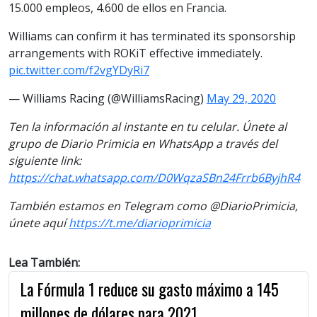
15.000 empleos, 4.600 de ellos en Francia.
Williams can confirm it has terminated its sponsorship
arrangements with ROKiT effective immediately.
pic.twitter.com/f2vgYDyRi7
— Williams Racing (@WilliamsRacing)
May 29, 2020
Ten la información al instante en tu celular. Únete al
grupo de Diario Primicia en WhatsApp a través del
siguiente link:
https://chat.whatsapp.com/D0WqzaSBn24Frrb6ByjhR4
También estamos en Telegram como @DiarioPrimicia,
únete aquí
https://t.me/diarioprimicia
Lea También:
La Fórmula 1 reduce su gasto máximo a 145
millones de dólares para 2021