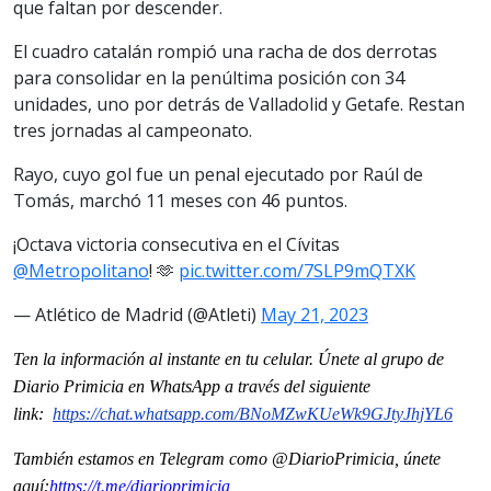
que faltan por descender.
El cuadro catalán rompió una racha de dos derrotas
para consolidar en la penúltima posición con 34
unidades, uno por detrás de Valladolid y Getafe. Restan
tres jornadas al campeonato.
Rayo, cuyo gol fue un penal ejecutado por Raúl de
Tomás, marchó 11 meses con 46 puntos.
¡Octava victoria consecutiva en el Cívitas
@Metropolitano
! 🫶
pic.twitter.com/7SLP9mQTXK
— Atlético de Madrid (@Atleti)
May 21, 2023
Ten la información al instante en tu celular. Únete al grupo de
Diario Primicia en WhatsApp a través del siguiente
link:
https://chat.whatsapp.com/
BNoMZwKUeWk9GJtyJhjYL6
También estamos en Telegram como @DiarioPrimicia, únete
aquí:
https://t.me/
diarioprimicia