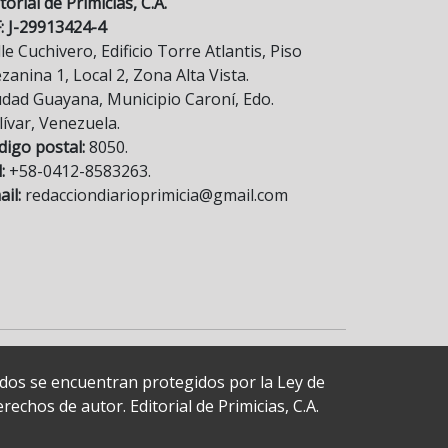
torial de Primicias, C.A.
F: J-29913424-4
le Cuchivero, Edificio Torre Atlantis, Piso
anina 1, Local 2, Zona Alta Vista.
udad Guayana, Municipio Caroní, Edo.
lívar, Venezuela.
digo postal:
8050.
:
+58-0412-8583263.
il:
redacciondiarioprimicia@gmail.com
cados se encuentran protegidos por la Ley de
echos de autor. Editorial de Primicias, C.A.