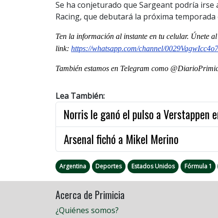
Se ha conjeturado que Sargeant podría irse 
Racing, que debutará la próxima temporada
Ten la informaci
ón al instante en tu celular. Únete a
link:
https://whatsapp.com/channel/0029VagwIcc4
También estamos en Telegram como @DiarioPrimici
Lea También:
Norris le ganó el pulso a Verstappen 
Arsenal fichó a Mikel Merino
Argentina
Deportes
Estados Unidos
Fórmula 1
Acerca de Primicia
¿Quiénes somos?