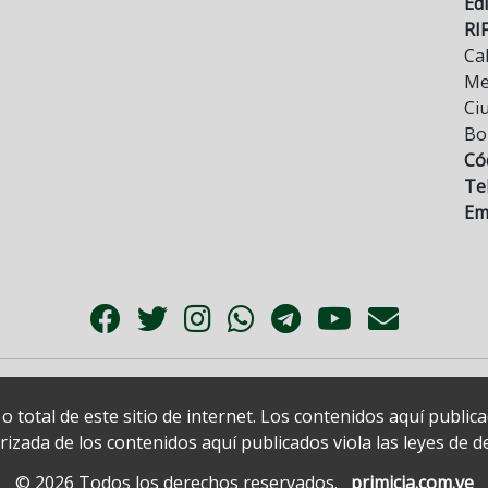
Edi
RI
Cal
Mez
Ci
Bo
Có
Tel
Ema
 total de este sitio de internet. Los contenidos aquí publi
zada de los contenidos aquí publicados viola las leyes de der
© 2026 Todos los derechos reservados.
primicia.com.ve