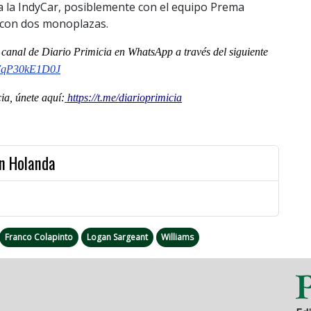
a la IndyCar, posiblemente con el equipo Prema
 con dos monoplazas.
l
canal
de Diario Primicia en WhatsApp a través del siguiente
o7qP30kE1D0J
a, únete aquí:
https://t.me/diarioprimicia
en Holanda
Franco Colapinto
Logan Sargeant
Williams