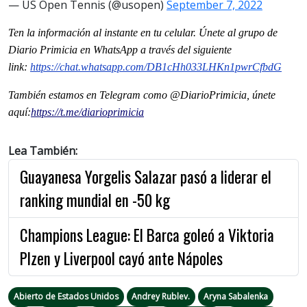
— US Open Tennis (@usopen)
September 7, 2022
Ten la informaci
ón al instante en tu celular. Únete al grupo de
Diario Primicia en WhatsApp a través del siguiente
link:
https://chat.whatsapp.com/
DB1cHh033LHKn1pwrCfbdG
También estamos en Telegram como @DiarioPrimicia, únete
aquí:
https://t.me/
diarioprimicia
Lea También:
Guayanesa Yorgelis Salazar pasó a liderar el
ranking mundial en -50 kg
Champions League: El Barca goleó a Viktoria
Plzen y Liverpool cayó ante Nápoles
Abierto de Estados Unidos
Andrey Rublev.
Aryna Sabalenka