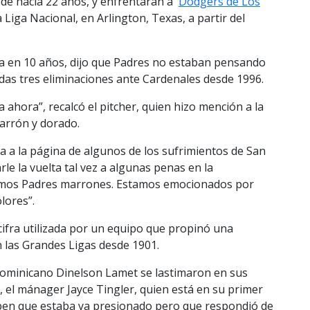
e hacía 22 años, y enfrentarán a
Dodgers de Los
a Liga Nacional, en Arlington, Texas, a partir del
a en 10 años, dijo que Padres no estaban pensando
uidas tres eliminaciones ante Cardenales desde 1996.
 ahora”, recalcó el pitcher, quien hizo mención a la
arrón y dorado.
lta a la página de algunos de los sufrimientos de San
rle la vuelta tal vez a algunas penas en la
somos Padres marrones. Estamos emocionados por
lores”.
ifra utilizada por un equipo que propinó una
 las Grandes Ligas desde 1901.
 dominicano Dinelson Lamet se lastimaron en sus
, el mánager Jayce Tingler, quien está en su primer
lpen que estaba ya presionado pero que respondió de