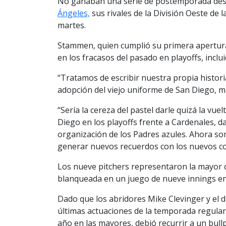
No ganaban una serie de postemporada desd
Ángeles,
sus rivales de la División Oeste de l
martes.
Stammen, quien cumplió su primera apertur
en los fracasos del pasado en playoffs, incl
“Tratamos de escribir nuestra propia historia
adopción del viejo uniforme de San Diego, m
“Sería la cereza del pastel darle quizá la vue
Diego en los playoffs frente a Cardenales, da
organización de los Padres azules. Ahora 
generar nuevos recuerdos con los nuevos co
Los nueve pitchers representaron la mayor c
blanqueada en un juego de nueve innings en
Dado que los abridores Mike Clevinger y el
últimas actuaciones de la temporada regular
año en las mayores, debió recurrir a un bul