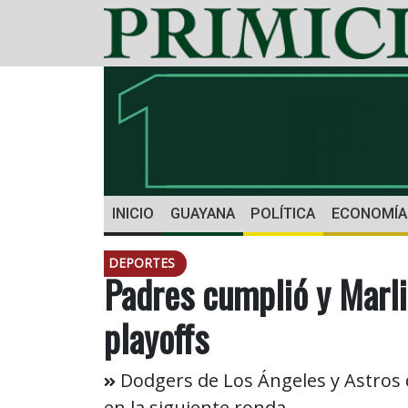
INICIO
GUAYANA
POLÍTICA
ECONOMÍA
DEPORTES
Padres cumplió y Marli
playoffs
Dodgers de Los Ángeles y Astros d
en la siguiente ronda.