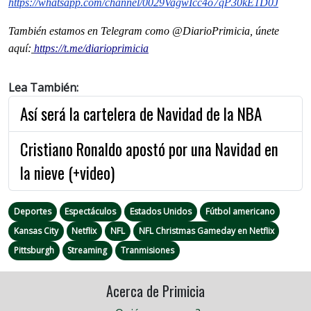
https://whatsapp.com/channel/0029VagwIcc4o7qP30kE1D0J
También estamos en Telegram como @DiarioPrimicia, únete
aquí:
https://t.me/diarioprimicia
Lea También:
Así será la cartelera de Navidad de la NBA
Cristiano Ronaldo apostó por una Navidad en
la nieve (+video)
Deportes
Espectáculos
Estados Unidos
Fútbol americano
Kansas City
Netflix
NFL
NFL Christmas Gameday en Netflix
Pittsburgh
Streaming
Tranmisiones
Acerca de Primicia