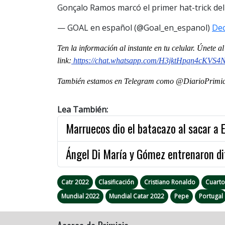
Gonçalo Ramos marcó el primer hat-trick d
— GOAL en español (@Goal_en_espanol)
Dec
Ten la información al instante en tu celular. Únete 
link:
https://chat.whatsapp.com/
H3jktHpqn4cKVS4
También estamos en Telegram como @DiarioPrimici
Lea También:
Marruecos dio el batacazo al sacar a 
Ángel Di María y Gómez entrenaron di
Catr 2022
Clasificación
Cristiano Ronaldo
Cuartos
Mundial 2022
Mundial Catar 2022
Pepe
Portugal