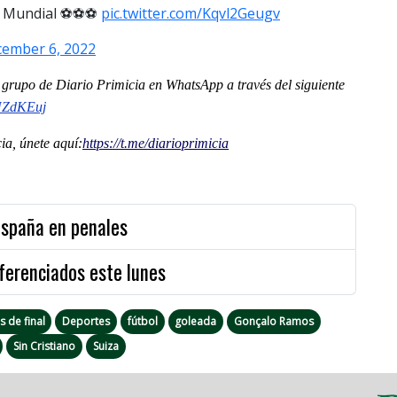
el Mundial ⚽⚽⚽
pic.twitter.com/Kqvl2Geugv
ember 6, 2022
al grupo de Diario Primicia en WhatsApp a través del siguiente
NZdKEuj
a, únete aquí:
https://t.me/
diarioprimicia
España en penales
ferenciados este lunes
 de final
Deportes
fútbol
goleada
Gonçalo Ramos
Sin Cristiano
Suiza