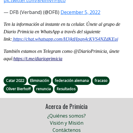
pic.twitter.com/8NimvnYBco
— DFB (Verband) (@DFB)
December 5, 2022
Ten la información al instante en tu celular. Únete al grupo de
Diario Primicia en WhatsApp a través del siguiente
link:
https://chat.whatsapp.com/
H3jktHpqn4cKVS4NZdKEuj
También estamos en Telegram como @DiarioPrimicia, únete
aquí:
https://t.me/
diarioprimicia
Catar 2022
Eliminación
federación alemana
fracaso
Oliver Bierhoff
renuncia
Resultados
Acerca de Primicia
¿Quiénes somos?
Visión y Misión
Contáctenos