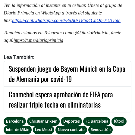
Ten la informaci
ón al instante en tu celular. Únete al grupo de
Diario Primicia en WhatsApp a través del siguiente
link:
https://chat.whatsapp.
com/F8uA0zT8ho4ChOprPUU6lh
También estamos en Telegram como @DiarioPrimicia, únete
aquí:
https://t.me/
diarioprimicia
Lea También:
Suspenden juego de Bayern Múnich en la Copa
de Alemania por covid-19
Conmebol espera aprobación de FIFA para
realizar triple fecha en eliminatorias
Barcelona
Christian Eriksen
Deportes
FC Barcelona
fútbol
Inter de Milán
Leo Messi
Nuevo contrato
Renovación