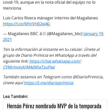
covid-19, aunque en la nota oficial del equipo no lo
menciona.
Luis Carlos Rivera mánager interino del Magallanes
https://t.co/MhrVhB2w4G
— Magallanes BBC ⚓️⚾️ (@Magallanes_bbc)
January 19,
2021
Ten la información al instante en tu celular. Únete al
grupo de Diario Primicia en WhatsApp a través del
siguiente link:
https://chat.whatsapp.com/
CFMrmvxvJUM4dWiaTzuPwc
También estamos en Telegram como @DiarioPrimicia,
únete aquí
https://t.me/
diarioprimicia
Lea También:
Hernán Pérez nombrado MVP de la temporada