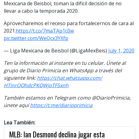
Mexicana de Beisbol, toman la difícil decisión de no
llevar a cabo la temporada 2020.
Aprovecharemos el receso para fortalecernos de cara al
2021.
https://t.co/7maTAp1c0w
pic.twitter.com/WeQcx3YXfp
— Liga Mexicana de Beisbol (@LigaMexBeis)
July 1, 2020
Ten la información al instante en tu celular. Únete al
grupo de Diario Primicia en WhatsApp a través del
siguiente link:
https://chat.whatsapp.com/
HTinrQOhdcPKQWjoTFSxnh
También estamos en Telegram como @DiarioPrimicia,
únete aquí
https://t.me/diarioprimicia
Lea También:
MLB: Ian Desmond declina jugar esta