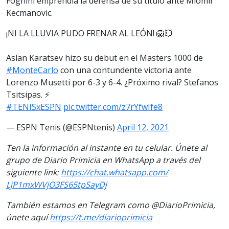
Fognini emprendía la defensa de su título ante Miomir
Kecmanovic.
¡NI LA LLUVIA PUDO FRENAR AL LEÓN! 🦁💥​
Aslan Karatsev hizo su debut en el Masters 1000 de
#MonteCarlo
con una contundente victoria ante
Lorenzo Musetti por 6-3 y 6-4. ¿Próximo rival? Stefanos
Tsitsipas. ​⚡
#TENISxESPN
pic.twitter.com/z7rYfwIfe8
— ESPN Tenis (@ESPNtenis)
April 12, 2021
Ten la información al instante en tu celular. Únete al
grupo de Diario Primicia en WhatsApp a través del
siguiente link:
https://chat.whatsapp.com/
LjP1mxWVjO3FS65tpSayDj
También estamos en Telegram como @DiarioPrimicia,
únete aquí
https://t.me/
diarioprimicia