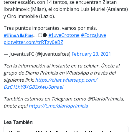
tercer escalón, con 14 tantos, se encuentran Zlatan
Ibrahimovic (Milan), el colombiano Luis Muriel (Atalanta)
y Ciro Immobile (Lazio).
Tres puntos importantes, vamos por más,
#𝐅𝐢𝐧𝐨𝐀𝐥𝐥𝐚𝐅𝐢𝐧𝐞
… ⚪️⚫️
#JuveCrotone
#ForzaJuve
pic.twitter.com/trRTzy0eBZ
— JuventusFC (@juventusfces)
February 23, 2021
Ten la información al instante en tu celular. Únete al
grupo de Diario Primicia en WhatsApp a través del
siguiente link:
https://chat.whatsapp.com/
DzC1LhY8XG83xfwU0phael
También estamos en Telegram como @DiarioPrimicia,
únete aquí
https://t.me/
diarioprimicia
Lea También: