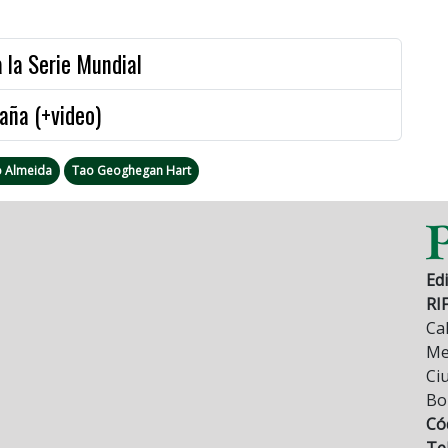
 la Serie Mundial
aña (+video)
o Almeida
Tao Geoghegan Hart
Edi
RI
Cal
Mez
Ci
Bo
Có
Tel