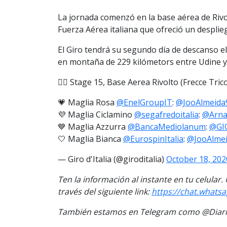
La jornada comenzó en la base aérea de Rivol
Fuerza Aérea italiana que ofreció un desplieg
El Giro tendrá su segundo día de descanso el
en montaña de 229 kilómetors entre Udine y S
🚴‍♂️ Stage 15, Base Aerea Rivolto (Frecce Tric
💗 Maglia Rosa
@EnelGroupIT
:
@JooAlmeida
💜 Maglia Ciclamino
@segafredoitalia
:
@Arn
💙 Maglia Azzurra
@BancaMediolanum
:
@GI
🤍 Maglia Bianca
@EurospinItalia
:
@JooAlme
— Giro d'Italia (@giroditalia)
October 18, 202
Ten la información al instante en tu celular
través del siguiente link
:
https://chat.what
También estamos en Telegram como @Diario