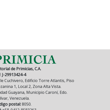
torial de Primicias, C.A.
F: J-29913424-4
le Cuchivero, Edificio Torre Atlantis, Piso
anina 1, Local 2, Zona Alta Vista.
udad Guayana, Municipio Caroní, Edo.
lívar, Venezuela.
digo postal:
8050.
:
+58-0412-8583263.