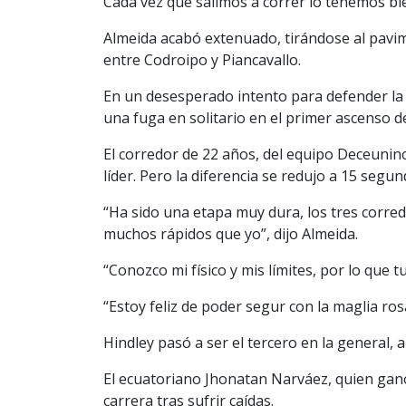
Cada vez que salimos a correr lo tenemos bi
Almeida acabó extenuado, tirándose al pavim
entre Codroipo y Piancavallo.
En un desesperado intento para defender la 
una fuga en solitario en el primer ascenso de
El corredor de 22 años, del equipo Deceunin
líder. Pero la diferencia se redujo a 15 seg
“Ha sido una etapa muy dura, los tres corred
muchos rápidos que yo”, dijo Almeida.
“Conozco mi físico y mis límites, por lo que t
“Estoy feliz de poder segur con la maglia ros
Hindley pasó a ser el tercero en la general, a
El ecuatoriano Jhonatan Narváez, quien ganó
carrera tras sufrir caídas.