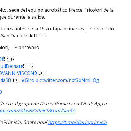
to, sede del equipo acrobático Frecce Tricolori de la
ue durante la salida.
 lunes antes de la 16ta etapa el martes, un recorrido
an Daniele del Friuli.
olori) – Piancavallo
98
🇵🇹
audDemare
🇫🇷
OVANNIVISCON9
🇮🇹
ida98
🇵🇹
#Giro
pic.twitter.com/nxtSuNmHOg
0
. Únete al grupo de Diario Primicia en WhatsApp a
sapp.com/E4kw8Z2Re62BtUbU9io3S
l
Primicia, únete aquí
https://t.me/diarioprimicia