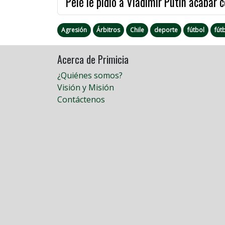
Pelé le pidió a Vladimir Putin acabar c
Agresión
Árbitros
Chile
deporte
fútbol
fút
Acerca de Primicia
¿Quiénes somos?
Visión y Misión
Contáctenos