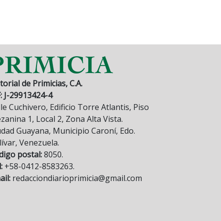
torial de Primicias, C.A.
F: J-29913424-4
le Cuchivero, Edificio Torre Atlantis, Piso
anina 1, Local 2, Zona Alta Vista.
udad Guayana, Municipio Caroní, Edo.
lívar, Venezuela.
digo postal:
8050.
:
+58-0412-8583263.
il:
redacciondiarioprimicia@gmail.com