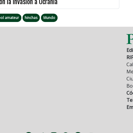
on la invasión a Ucrania
bol amateur
hinchas
Mundo
Edi
RI
Cal
Mez
Ci
Bo
Có
Tel
Ema