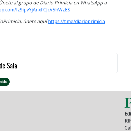
. Únete al grupo de Diario Primicia en WhatsApp a
app.com/Iz9ipvYjAnxFCJcV5hWzES
Primicia, únete aquí
https://t.me/diarioprimicia
de Sala
nido
Edi
RI
Cal