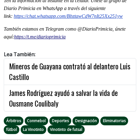
Ten la informaci
ón al instante en tu celular. Únete al grupo de
Diario Primicia en WhatsApp a través del siguiente
link:
https://chat.whatsapp.com/
BbztawCdW7nIt25Xx251yw
También estamos en Telegram como @DiarioPrimicia, únete
aquí:
https://t.me/
diarioprimicia
Lea También:
Mineros de Guayana contrató al delantero Luis
Castillo
James Rodríguez ayudó a salvar la vida de
Ousmane Coulibaly
Árbitros
Conmebol
Deportes
Designación
Eliminatorias
fútbol
La Vinotinto
Vinotinto de futsal