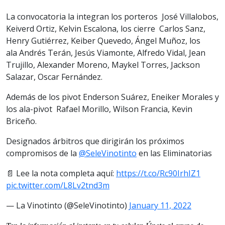
La convocatoria la integran los porteros José Villalobos,
Keiverd Ortiz, Kelvin Escalona, los cierre Carlos Sanz,
Henry Gutiérrez, Keiber Quevedo, Ángel Muñoz, los
ala Andrés Terán, Jesús Viamonte, Alfredo Vidal, Jean
Trujillo, Alexander Moreno, Maykel Torres, Jackson
Salazar, Oscar Fernández.
Además de los pivot Enderson Suárez, Eneiker Morales y
los ala-pivot Rafael Morillo, Wilson Francia, Kevin
Briceño.
Designados árbitros que dirigirán los próximos
compromisos de la
@SeleVinotinto
en las Eliminatorias
📄 Lee la nota completa aquí:
https://t.co/Rc90IrhIZ1
pic.twitter.com/L8Lv2tnd3m
— La Vinotinto (@SeleVinotinto)
January 11, 2022