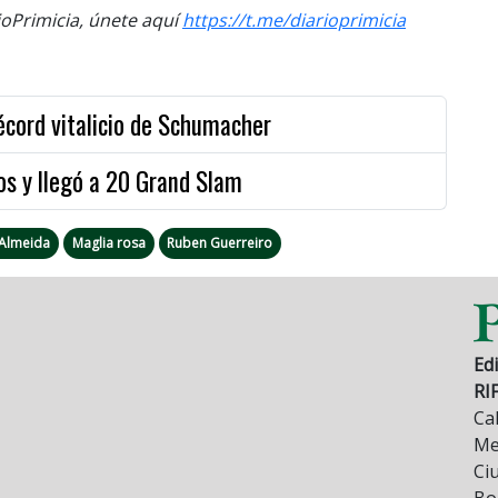
Primicia, únete aquí
https://t.me/diarioprimicia
écord vitalicio de Schumacher
ros y llegó a 20 Grand Slam
 Almeida
Maglia rosa
Ruben Guerreiro
Edi
RI
Cal
Mez
Ci
Bo