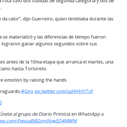
a ruta tuvo dos subidas de segunda categoría y dos de
.
 da calor”, dijo Guerreiro, quien temblaba durante las
a se materializó y las diferencias de tiempo fueron
 lograron ganar algunos segundos sobre sus
unes antes de la 10ma etapa que arranca el martes, una
ciano hasta Tortoreto.
ure emotion by raising the hands
 traguardo.
#Giro
pic.twitter.com/spHHhYiTof
0
. Únete al grupo de Diario Primicia en WhatsApp a
sapp.com/EwyzaBjB2smJXywSD4MWNl