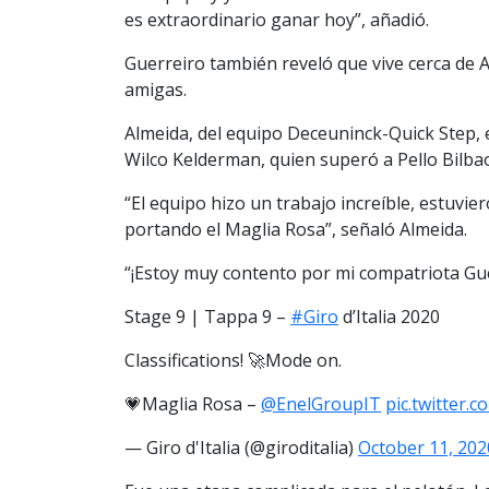
es extraordinario ganar hoy”, añadió.
Guerreiro también reveló que vive cerca de 
amigas.
Almeida, del equipo Deceuninck-Quick Step, 
Wilco Kelderman, quien superó a Pello Bilbao 
“El equipo hizo un trabajo increíble, estuvi
portando el Maglia Rosa”, señaló Almeida.
“¡Estoy muy contento por mi compatriota Guer
Stage 9 | Tappa 9 –
#Giro
d’Italia 2020
Classifications! 🚀Mode on.
💗Maglia Rosa –
@EnelGroupIT
pic.twitter
— Giro d'Italia (@giroditalia)
October 11, 202