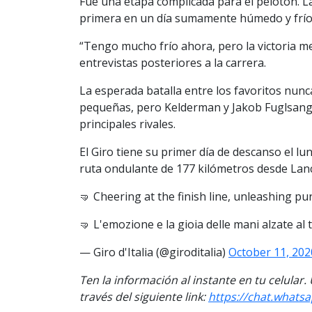
Fue una etapa complicada para el pelotón. L
primera en un día sumamente húmedo y frío
“Tengo mucho frío ahora, pero la victoria me
entrevistas posteriores a la carrera.
La esperada batalla entre los favoritos nunc
pequeñas, pero Kelderman y Jakob Fuglsang
principales rivales.
El Giro tiene su primer día de descanso el l
ruta ondulante de 177 kilómetros desde Lan
🤜 Cheering at the finish line, unleashing p
🤜 L'emozione e la gioia delle mani alzate al
— Giro d'Italia (@giroditalia)
October 11, 202
Ten la información al instante en tu celular
través del siguiente link
:
https://chat.what