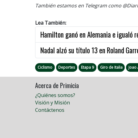
También estamos en Telegram como @Diario
Lea También:
Hamilton ganó en Alemania e igualó r
Nadal alzó su título 13 en Roland Gar
Ciclismo
Deportes
Etapa 9
Giro de Italia
Joao
Acerca de Primicia
¿Quiénes somos?
Visión y Misión
Contáctenos