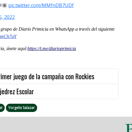
🫶🏽
pic.twitter.com/MMfnDB7UDf
5, 2022
al grupo de Diario Primicia en WhatsApp a través del siguiente
MAmCh7qY
a, únete aquí:
https://t.me/diarioprimicia
imer juego de la campaña con Rockies
jedrez Escolar
at
Yorgelis Salazar