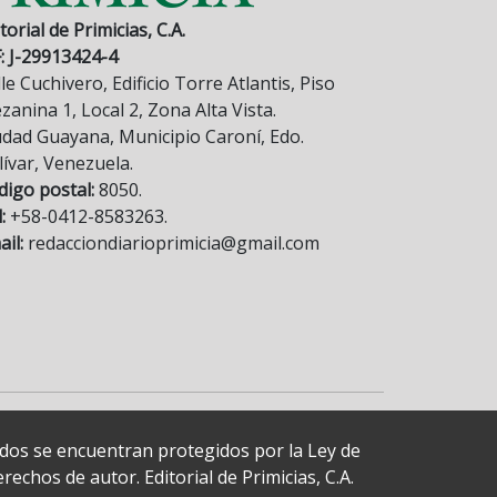
torial de Primicias, C.A.
F: J-29913424-4
le Cuchivero, Edificio Torre Atlantis, Piso
anina 1, Local 2, Zona Alta Vista.
udad Guayana, Municipio Caroní, Edo.
lívar, Venezuela.
digo postal:
8050.
:
+58-0412-8583263.
il:
redacciondiarioprimicia@gmail.com
cados se encuentran protegidos por la Ley de
echos de autor. Editorial de Primicias, C.A.