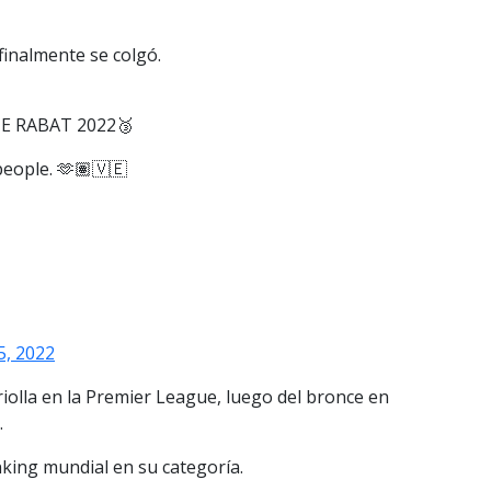
 finalmente se colgó.
E RABAT 2022🥉
people. 🫶🏽🇻🇪
5, 2022
criolla en la Premier League, luego del bronce en
.
nking mundial en su categoría.