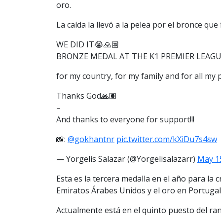
oro.
La caída la llevó a la pelea por el bronce que
WE DID IT😭🙏🏽
BRONZE MEDAL AT THE K1 PREMIER LEAGU
for my country, for my family and for all my 
Thanks God🙏🏽
–
And thanks to everyone for support!!!
📸:
@gokhantnr
pic.twitter.com/kXiDu7s4sw
— Yorgelis Salazar (@Yorgelisalazarr)
May 1
Esta es la tercera medalla en el año para la 
Emiratos Árabes Unidos y el oro en Portugal
Actualmente está en el quinto puesto del ra