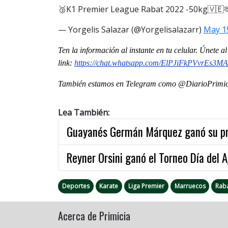
🥉K1 Premier League Rabat 2022 -50kg🇻🇪
— Yorgelis Salazar (@Yorgelisalazarr)
May 1
Ten la informaci
ón al instante en tu celular. Únete 
link:
https://chat.whatsapp.com/ElPJiFkPVvrEs3
También estamos en Telegram como @DiarioPrimici
Lea También:
Guayanés Germán Márquez ganó su pr
Reyner Orsini ganó el Torneo Día del A
Deportes
Karate
Liga Premier
Marruecos
Rab
Acerca de Primicia