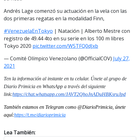
Andrés Lage comenzó su actuación en la vela con las
dos primeras regatas en la modalidad Finn,
#VenezuelaEnTokyo
| Natación | Alberto Mestre con
registro de 49.44 4to en su serie en los 100 m libres
Tokyo 2020
pic.twitter.com/W5TFQ0dJxb
— Comité Olímpico Venezolano (@OfficialCOV)
July 27,
2021
Ten la información al instante en tu celular. Únete al grupo de
Diario Primicia en WhatsApp a través del siguiente
link:
https://chat.whatsapp.com/JAVT2QhoJnADuHBKsruJpd
También estamos en Telegram como @DiarioPrimicia, únete
aquí:
https://t.me/diarioprimicia
Lea También: