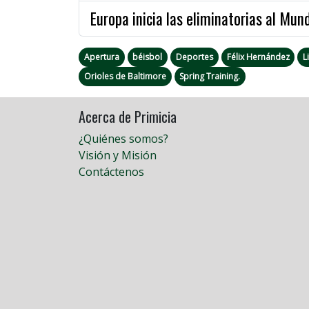
Europa inicia las eliminatorias al Mun
Apertura
béisbol
Deportes
Félix Hernández
L
Orioles de Baltimore
Spring Training.
Acerca de Primicia
¿Quiénes somos?
Visión y Misión
Contáctenos