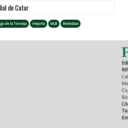
dial de Catar
iga de la Toronja
mejoría
MLB
Molestias
Edi
RI
Cal
Mez
Ci
Bo
Có
Tel
Ema