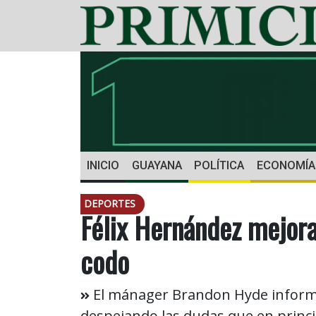
INICIO
GUAYANA
POLÍTICA
ECONOMÍA
DEPORTES
Félix Hernández mejora
codo
El mánager Brandon Hyde informó 
despejando las dudas que en princi