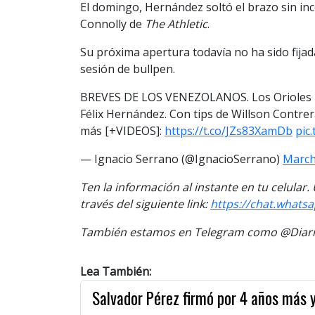
El domingo, Hernández soltó el brazo sin in
Connolly de
The Athletic
.
Su próxima apertura todavía no ha sido fijad
sesión de bullpen.
BREVES DE LOS VENEZOLANOS. Los Orioles no
Félix Hernández. Con tips de Willson Contrer
más [+VIDEOS]:
https://t.co/JZs83XamDb
pic
— Ignacio Serrano (@IgnacioSerrano)
March
Ten la información al instante en tu celular
través del siguiente link:
https://chat.whats
También estamos en Telegram como @Diario
Lea También:
Salvador Pérez firmó por 4 años más y