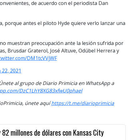
convenientes, de acuerdo con el periodista Dan
a, porque antes el piloto Hyde quiere verlo lanzar una
 muestran preocupación ante la lesión sufrida por
as, Brusdar Graterol, José Altuve, Odúbel Herrera y
.twitter.com/DM1tcVVjWF
 22, 2021
. Únete al grupo de Diario Primicia en WhatsApp a
app.com/
DzC1LhY8XG83xfwU0phael
Primicia, únete aquí
https://t.me/
diarioprimicia
 82 millones de dólares con Kansas City