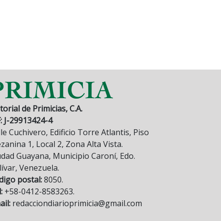
torial de Primicias, C.A.
F: J-29913424-4
le Cuchivero, Edificio Torre Atlantis, Piso
anina 1, Local 2, Zona Alta Vista.
udad Guayana, Municipio Caroní, Edo.
lívar, Venezuela.
digo postal:
8050.
:
+58-0412-8583263.
il:
redacciondiarioprimicia@gmail.com