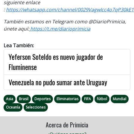
siguiente enlace
:
https://whatsapp.com/channel/0029VagwIcc4o7qP30kE1
También estamos en Telegram como @DiarioPrimicia,
únete aquí:
https://t.me/diarioprimicia
Lea También:
Yeferson Soteldo es nuevo jugador de
Fluminense
Venezuela no pudo sumar ante Uruguay
Asia
Brasil
Deportes
Eliminatorias
FIFA
fútbol
Mundial
Oceanía
Selecciones
Acerca de Primicia