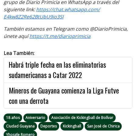
grupo de Diario Primicia en WhatsApp a través del
siguiente link:
https://chat.whatsapp.com/
E4kw8Z2Re62BtUbU9io3Sl
También estamos en Telegram como @DiarioPrimicia,
únete aquí
https://t.me/
diarioprimicia
Lea También:
Habrá triple fecha en las eliminatorias
sudamericanas a Catar 2022
Mineros de Guayana comienza la Liga Futve
con una derrota
18 años
Aniversario
Asociación de Kickingball de Bolívar
Ciudad Guayana
Deportes
Kickingball
San José de Chirica
Yhosgle Romero