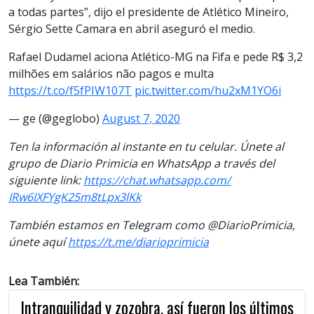
a todas partes”, dijo el presidente de Atlético Mineiro,
Sérgio Sette Camara en abril aseguró el medio.
Rafael Dudamel aciona Atlético-MG na Fifa e pede R$ 3,2
milhões em salários não pagos e multa
https://t.co/f5fPIW107T
pic.twitter.com/hu2xM1YO6i
— ge (@geglobo)
August 7, 2020
Ten la información al instante en tu celular. Únete al
grupo de Diario Primicia en WhatsApp a través del
siguiente link:
https://chat.whatsapp.com/
IRw6IXFYgK25m8tLpx3lKk
También estamos en Telegram como @DiarioPrimicia,
únete aquí
https://t.me/diarioprimicia
Lea También:
Intranquilidad y zozobra, así fueron los últimos