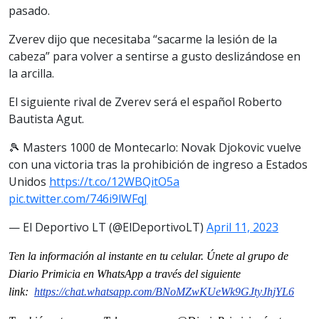
pasado.
Zverev dijo que necesitaba “sacarme la lesión de la
cabeza” para volver a sentirse a gusto deslizándose en
la arcilla.
El siguiente rival de Zverev será el español Roberto
Bautista Agut.
🎾 Masters 1000 de Montecarlo: Novak Djokovic vuelve
con una victoria tras la prohibición de ingreso a Estados
Unidos
https://t.co/12WBQitO5a
pic.twitter.com/746i9lWFqJ
— El Deportivo LT (@ElDeportivoLT)
April 11, 2023
Ten la información al instante en tu celular. Únete al grupo de
Diario Primicia en WhatsApp a través del siguiente
link:
https://chat.whatsapp.com/
BNoMZwKUeWk9GJtyJhjYL6