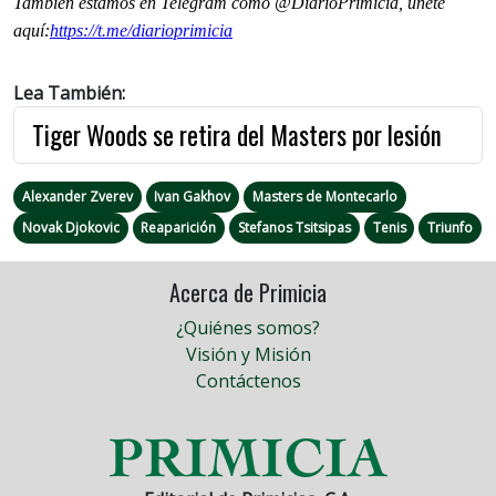
También estamos en Telegram como @DiarioPrimicia, únete
aquí:
https://t.me/
diarioprimicia
Lea También:
Tiger Woods se retira del Masters por lesión
Alexander Zverev
Ivan Gakhov
Masters de Montecarlo
Novak Djokovic
Reaparición
Stefanos Tsitsipas
Tenis
Triunfo
Acerca de Primicia
¿Quiénes somos?
Visión y Misión
Contáctenos