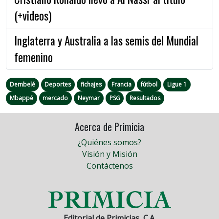
(+videos)
Inglaterra y Australia a las semis del Mundial
femenino
Dembelé
Deportes
fichajes
Francia
fútbol
Ligue 1
Mbappé
mercado
Neymar
PSG
Resultados
Acerca de Primicia
¿Quiénes somos?
Visión y Misión
Contáctenos
Editorial de Primicias, C.A.