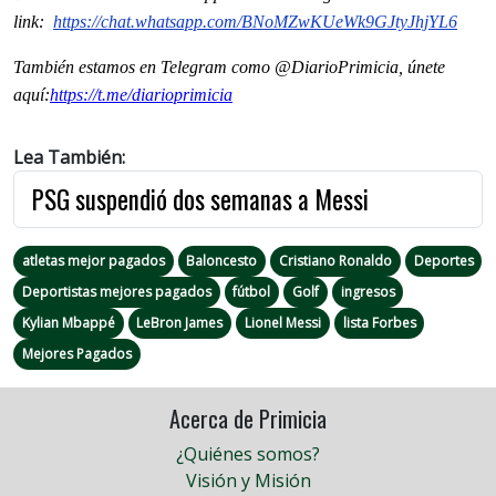
link:
https://chat.whatsapp.com/
BNoMZwKUeWk9GJtyJhjYL6
También estamos en Telegram como @DiarioPrimicia, únete
aquí:
https://t.me/
diarioprimicia
Lea También:
PSG suspendió dos semanas a Messi
atletas mejor pagados
Baloncesto
Cristiano Ronaldo
Deportes
Deportistas mejores pagados
fútbol
Golf
ingresos
Kylian Mbappé
LeBron James
Lionel Messi
lista Forbes
Mejores Pagados
Acerca de Primicia
¿Quiénes somos?
Visión y Misión