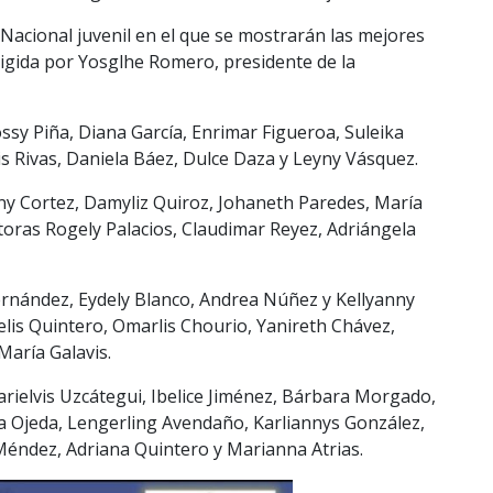
Nacional juvenil en el que se mostrarán las mejores
rigida por Yosglhe Romero, presidente de la
ssy Piña, Diana García, Enrimar Figueroa, Suleika
is Rivas, Daniela Báez, Dulce Daza y Leyny Vásquez.
ny Cortez, Damyliz Quiroz, Johaneth Paredes, María
toras Rogely Palacios, Claudimar Reyez, Adriángela
ernández, Eydely Blanco, Andrea Núñez y Kellyanny
elis Quintero, Omarlis Chourio, Yanireth Chávez,
María Galavis.
arielvis Uzcátegui, Ibelice Jiménez, Bárbara Morgado,
a Ojeda, Lengerling Avendaño, Karliannys González,
Méndez, Adriana Quintero y Marianna Atrias.