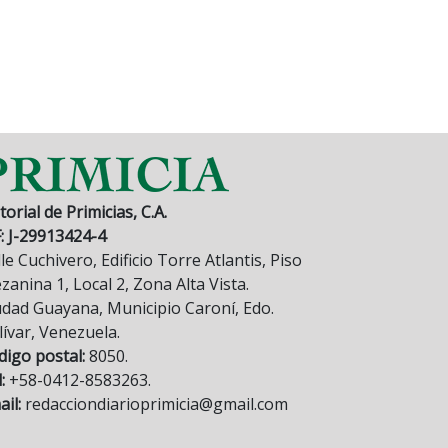
torial de Primicias, C.A.
F: J-29913424-4
le Cuchivero, Edificio Torre Atlantis, Piso
anina 1, Local 2, Zona Alta Vista.
udad Guayana, Municipio Caroní, Edo.
lívar, Venezuela.
digo postal:
8050.
:
+58-0412-8583263.
il:
redacciondiarioprimicia@gmail.com