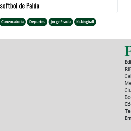
 softbol de Palúa
Convocatoria
Deportes
Jorge Prado
Kickingball
Edi
RI
Cal
Mez
Ci
Bo
Có
Tel
Ema