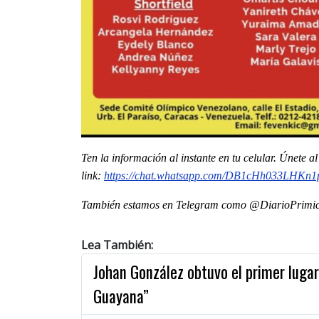
Ten la informaci
ón al instante en tu celular. Únete 
link:
https://chat.whatsapp.com/
DB1cHh033LHKn1
También estamos en Telegram como @DiarioPrimici
Lea También:
Johan González obtuvo el primer lugar
Guayana”