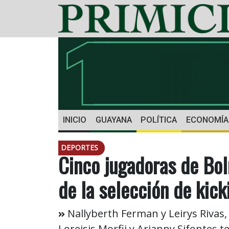
INICIO
GUAYANA
POLÍTICA
ECONOMÍA
DEPORTES
Cinco jugadoras de Bol
de la selección de kick
Nallyberth Ferman y Leirys Rivas, l
Loreisis Morfii y Arianny Sifontes