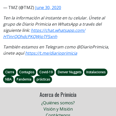
— TMZ (@TMZ)
June 30, 2020
Ten la información al instante en tu celular. Únete al
grupo de Diario Primicia en WhatsApp a través del
siguiente link:
https://chat.whatsapp.com/
HTinrQOhdcPKQWjoTFSxnh
También estamos en Telegram como @DiarioPrimicia,
únete aquí
https://t.me/diarioprimicia
Cierre
Contagios
Covid-19
Denver Nuggets
Instalaciones
NBA
Pandemia
prácticas
Acerca de Primicia
¿Quiénes somos?
Visión y Misión
Contáctenos