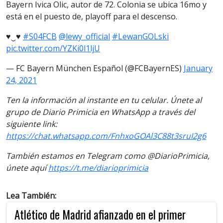
Bayern Ivica Olic, autor de 72. Colonia se ubica 16mo y
está en el puesto de, playoff para el descenso.
♥‿♥
#S04FCB
@lewy_official
#LewanGOLski
pic.twitter.com/YZKi0l1ljU
— FC Bayern München Español (@FCBayernES)
January
24, 2021
Ten la información al instante en tu celular. Únete al
grupo de Diario Primicia en WhatsApp a través del
siguiente link:
https://chat.whatsapp.com/FnhxoGOAl3C88t3sruI2g6
También estamos en Telegram como @DiarioPrimicia,
únete aquí
https://t.me/diarioprimicia
Lea También:
Atlético de Madrid afianzado en el primer