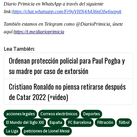
Diario Primicia en WhatsApp a través del siguiente
link:
https://chat.whatsapp.com/Fr9gVHN4A436nOIw6sepgk
También estamos en Telegram como @DiarioPrimicia, únete
aquí:
https://t.me/diarioprimicia
Lea También:
Ordenan protección policial para Paul Pogba y
su madre por caso de extorsión
Cristiano Ronaldo no piensa retirarse después
de Catar 2022 (+video)
acciones legales
Correos electrónicos
Deportes
El Mundo del Siglo XXI
España
FC Barcelona
Filtración
fútbol
La Liga
peticiones de Lionel Messi