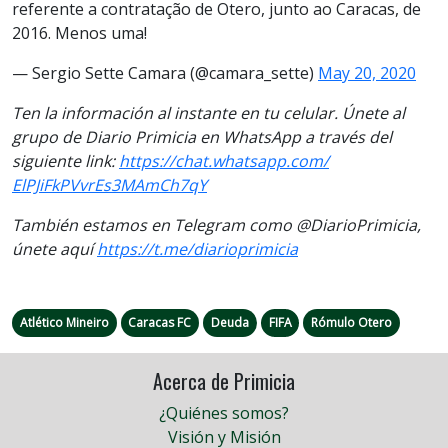
referente a contratação de Otero, junto ao Caracas, de
2016. Menos uma!
— Sergio Sette Camara (@camara_sette)
May 20, 2020
Ten la información al instante en tu celular. Únete al
grupo de Diario Primicia en WhatsApp a través del
siguiente link:
https://chat.whatsapp.com/
ElPJiFkPVvrEs3MAmCh7qY
También estamos en Telegram como @DiarioPrimicia,
únete aquí
https://t.me/diarioprimicia
Atlético Mineiro
Caracas FC
Deuda
FIFA
Rómulo Otero
Acerca de Primicia
¿Quiénes somos?
Visión y Misión