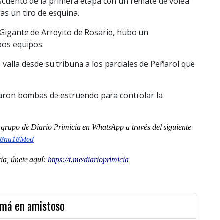
escuento de la primera etapa con un remate de volea
as un tiro de esquina.
 Gigante de Arroyito de Rosario, hubo un
bos equipos.
valla desde su tribuna a los parciales de Peñarol que
araron bombas de estruendo para controlar la
al grupo de Diario Primicia en WhatsApp a través del siguiente
U8na18Mod
a, únete aquí:
https://t.me/diarioprimicia
amá en amistoso