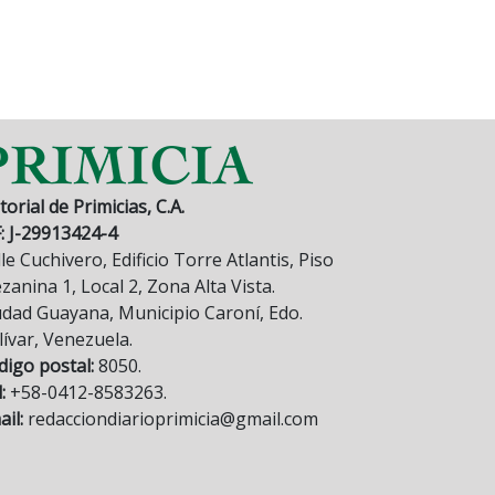
torial de Primicias, C.A.
F: J-29913424-4
le Cuchivero, Edificio Torre Atlantis, Piso
anina 1, Local 2, Zona Alta Vista.
udad Guayana, Municipio Caroní, Edo.
lívar, Venezuela.
digo postal:
8050.
:
+58-0412-8583263.
il:
redacciondiarioprimicia@gmail.com