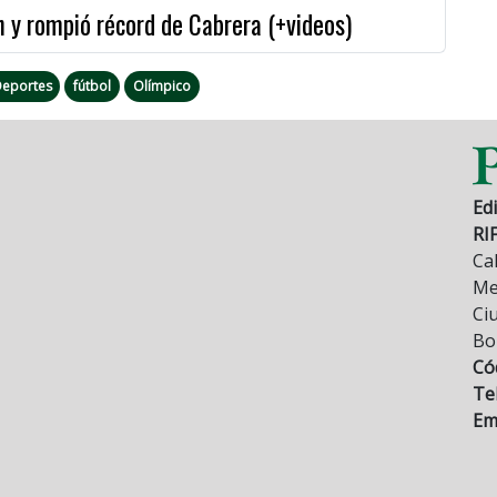
 y rompió récord de Cabrera (+videos)
eportes
fútbol
Olímpico
Edi
RI
Cal
Mez
Ci
Bo
Có
Tel
Ema