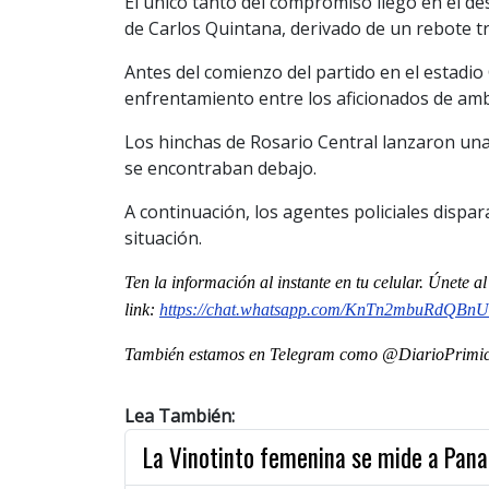
El único tanto del compromiso llegó en el d
de Carlos Quintana, derivado de un rebote tr
Antes del comienzo del partido en el estadio
enfrentamiento entre los aficionados de am
Los hinchas de Rosario Central lanzaron una 
se encontraban debajo.
A continuación, los agentes policiales disp
situación.
Ten la informaci
ón al instante en tu celular. Únete 
link:
https://chat.whatsapp.com/KnTn2mbuRdQBn
También estamos en Telegram como @DiarioPrimici
Lea También:
La Vinotinto femenina se mide a Pan