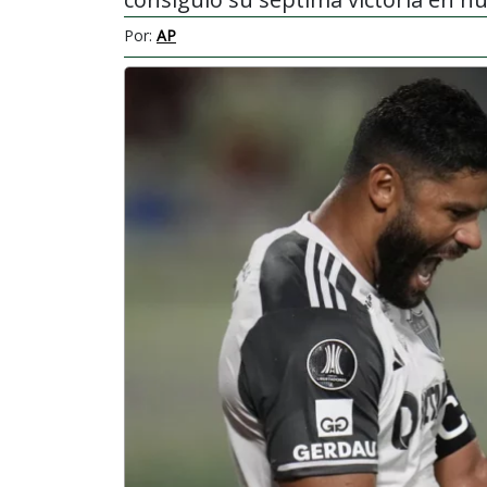
Por:
AP