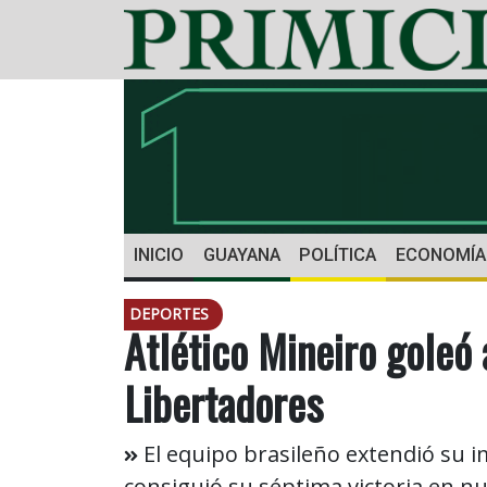
INICIO
GUAYANA
POLÍTICA
ECONOMÍA
DEPORTES
Atlético Mineiro goleó 
Libertadores
El equipo brasileño extendió su i
consiguió su séptima victoria en n