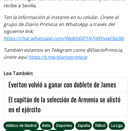
recibe a Sevilla.
Ten la información al instante en tu celular. Únete al
grupo de Diario Primicia en WhatsApp a través del
siguiente link
:
https://chat.whatsapp.com/JNpbhDD1NTj4ShvwC6si5b
También estamos en Telegram como @DiarioPrimicia,
únete aquí
https://t.me/diarioprimicia
Lea También:
Everton volvió a ganar con doblete de James
El capitán de la selección de Armenia se alistó
en el ejército
Atlético de Madrid
Betis
Deportes
España
fútbol
La Liga