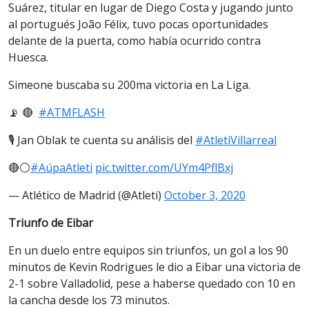
Suárez, titular en lugar de Diego Costa y jugando junto
al portugués João Félix, tuvo pocas oportunidades
delante de la puerta, como había ocurrido contra
Huesca.
Simeone buscaba su 200ma victoria en La Liga.
📡 🔴
#ATMFLASH
🎙 Jan Oblak te cuenta su análisis del
#AtletiVillarreal
🔴⚪
#AúpaAtleti
pic.twitter.com/UYm4PflBxj
— Atlético de Madrid (@Atleti)
October 3, 2020
Triunfo de Eibar
En un duelo entre equipos sin triunfos, un gol a los 90
minutos de Kevin Rodrigues le dio a Eibar una victoria de
2-1 sobre Valladolid, pese a haberse quedado con 10 en
la cancha desde los 73 minutos.