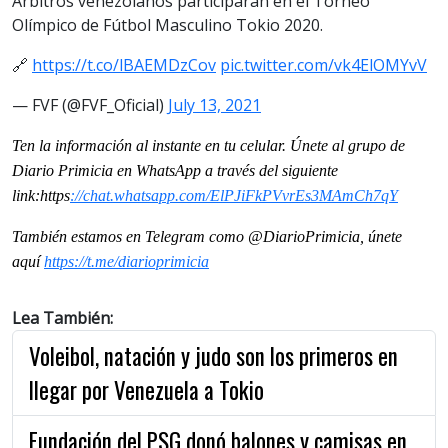
Árbitros venezolanos participarán en el Torneo
Olímpico de Fútbol Masculino Tokio 2020.
🔗
https://t.co/lBAEMDzCov
pic.twitter.com/vk4ElOMYvV
— FVF (@FVF_Oficial)
July 13, 2021
Ten la información al instante en tu celular. Únete al grupo de
Diario Primicia en WhatsApp a través del siguiente
link:https
://chat.whatsapp.
com/ElPJiFkPVvrEs3MAmCh7qY
También estamos en Telegram como @DiarioPrimicia, únete
aquí
https://t.me/
diarioprimicia
Lea También:
Voleibol, natación y judo son los primeros en
llegar por Venezuela a Tokio
Fundación del PSG donó balones y camisas en