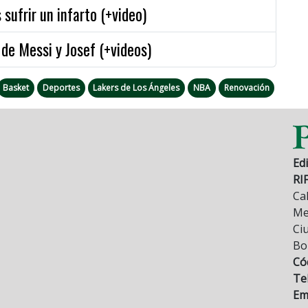
sufrir un infarto (+video)
 de Messi y Josef (+videos)
Basket
Deportes
Lakers de Los Ángeles
NBA
Renovación
Edi
RI
Cal
Mez
Ci
Bo
Có
Tel
Ema