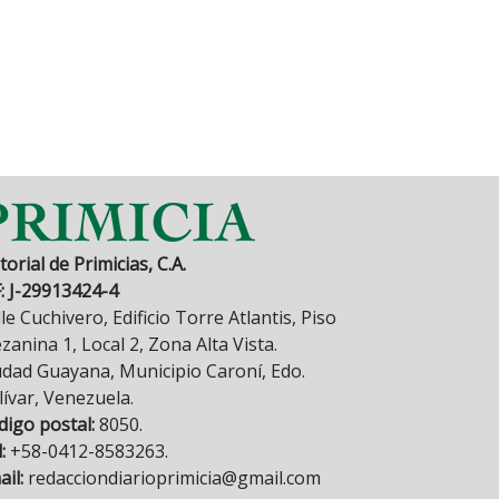
torial de Primicias, C.A.
F: J-29913424-4
le Cuchivero, Edificio Torre Atlantis, Piso
anina 1, Local 2, Zona Alta Vista.
udad Guayana, Municipio Caroní, Edo.
lívar, Venezuela.
digo postal:
8050.
:
+58-0412-8583263.
il:
redacciondiarioprimicia@gmail.com