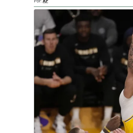
Por:
AP