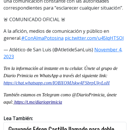
una comunicación constante con las autoridades
correspondientes para “esclarecer cualquier situación”.
🚨 COMUNICADO OFICIAL 🚨
A la afición, medios de comunicación y público en
general.
#ConAlmaPotosina
pic.twitter.com/u45lqHTSOl
— Atlético de San Luis (@AtletideSanLuis)
November 4,
2023
Ten la informaci
ón al instante en tu celular. Únete al grupo de
Diario Primicia en WhatsApp a través del siguiente link:
https://chat.whatsapp.com/IOBXOMJskw4FSbrpUkyLoH
También estamos en Telegram como @DiarioPrimicia, únete
aquí:
https://t.me/diarioprimicia
Lea También:
Guayanés Edson Castillo llamado para doble