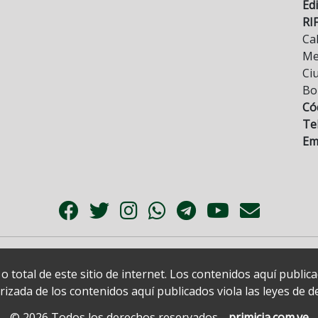
Edi
RI
Cal
Mez
Ci
Bo
Có
Tel
Ema
 total de este sitio de internet. Los contenidos aquí publi
zada de los contenidos aquí publicados viola las leyes de der
© 2026 Todos los derechos reservados.
primicia.com.ve