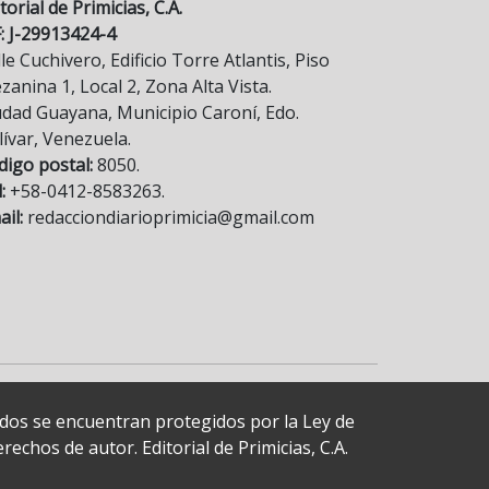
torial de Primicias, C.A.
F: J-29913424-4
le Cuchivero, Edificio Torre Atlantis, Piso
anina 1, Local 2, Zona Alta Vista.
udad Guayana, Municipio Caroní, Edo.
lívar, Venezuela.
digo postal:
8050.
:
+58-0412-8583263.
il:
redacciondiarioprimicia@gmail.com
cados se encuentran protegidos por la Ley de
echos de autor. Editorial de Primicias, C.A.