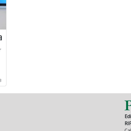
a
r
3
Edi
RI
Cal