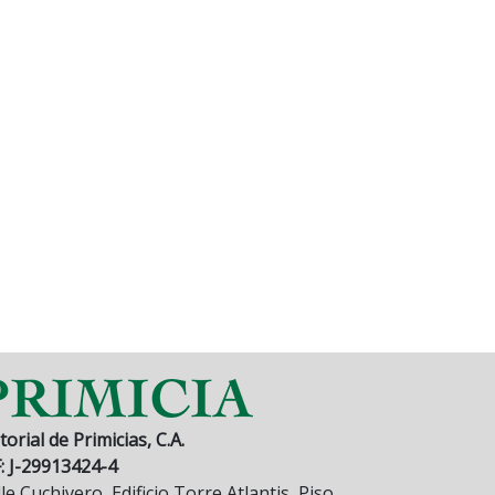
torial de Primicias, C.A.
F: J-29913424-4
le Cuchivero, Edificio Torre Atlantis, Piso