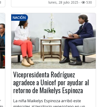
3
lunes, 28 julio 2025 -
530
NACIÓN
Vicepresidenta Rodríguez
agradece a Unicef por ayudar al
retorno de Maikelys Espinoza
r
La niña Maikelys Espinoza arribó este
io
miércoles al territorio venezolano en un