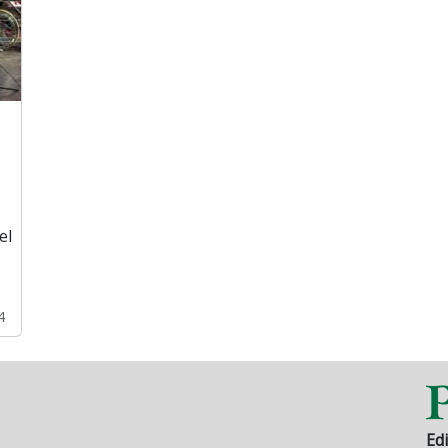
el
4
Edi