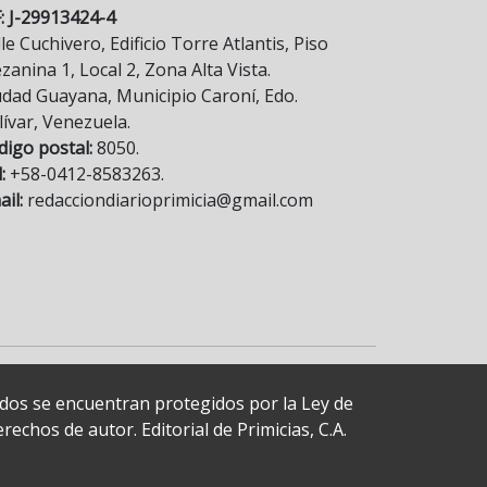
F: J-29913424-4
le Cuchivero, Edificio Torre Atlantis, Piso
anina 1, Local 2, Zona Alta Vista.
udad Guayana, Municipio Caroní, Edo.
lívar, Venezuela.
digo postal:
8050.
:
+58-0412-8583263.
il:
redacciondiarioprimicia@gmail.com
cados se encuentran protegidos por la Ley de
echos de autor. Editorial de Primicias, C.A.