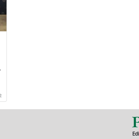
y
2
Edi