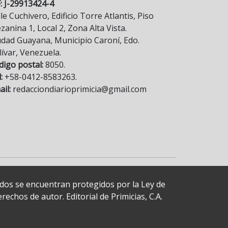
F: J-29913424-4
le Cuchivero, Edificio Torre Atlantis, Piso
anina 1, Local 2, Zona Alta Vista.
udad Guayana, Municipio Caroní, Edo.
lívar, Venezuela.
digo postal:
8050.
:
+58-0412-8583263.
il:
redacciondiarioprimicia@gmail.com
cados se encuentran protegidos por la Ley de
echos de autor. Editorial de Primicias, C.A.