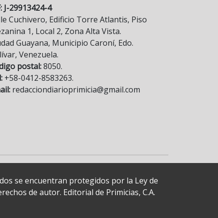
F: J-29913424-4
le Cuchivero, Edificio Torre Atlantis, Piso
anina 1, Local 2, Zona Alta Vista.
udad Guayana, Municipio Caroní, Edo.
lívar, Venezuela.
digo postal:
8050.
:
+58-0412-8583263.
il:
redacciondiarioprimicia@gmail.com
cados se encuentran protegidos por la Ley de
echos de autor. Editorial de Primicias, C.A.