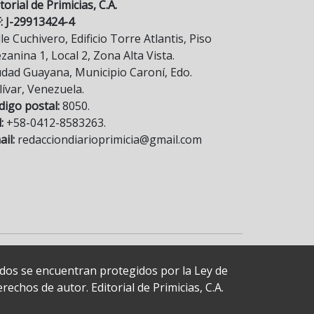
torial de Primicias, C.A.
F: J-29913424-4
le Cuchivero, Edificio Torre Atlantis, Piso
anina 1, Local 2, Zona Alta Vista.
udad Guayana, Municipio Caroní, Edo.
lívar, Venezuela.
digo postal:
8050.
:
+58-0412-8583263.
il:
redacciondiarioprimicia@gmail.com
cados se encuentran protegidos por la Ley de
echos de autor. Editorial de Primicias, C.A.