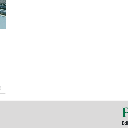
8
Edi