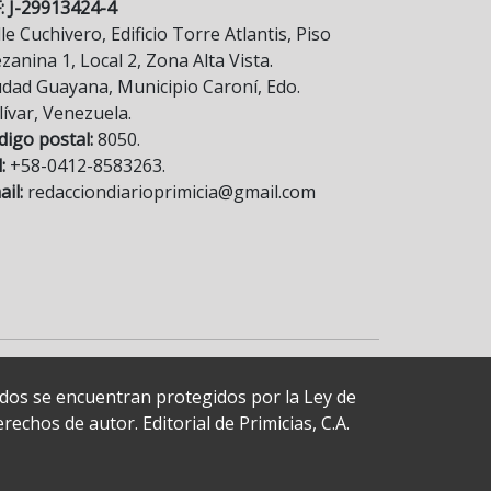
F: J-29913424-4
le Cuchivero, Edificio Torre Atlantis, Piso
anina 1, Local 2, Zona Alta Vista.
udad Guayana, Municipio Caroní, Edo.
lívar, Venezuela.
digo postal:
8050.
:
+58-0412-8583263.
il:
redacciondiarioprimicia@gmail.com
cados se encuentran protegidos por la Ley de
echos de autor. Editorial de Primicias, C.A.