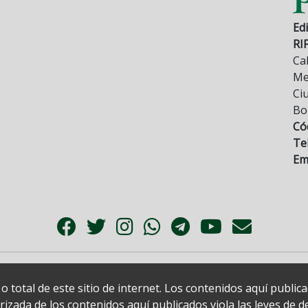
Edi
RI
Cal
Mez
Ci
Bo
Có
Tel
Ema
 total de este sitio de internet. Los contenidos aquí publi
zada de los contenidos aquí publicados viola las leyes de der