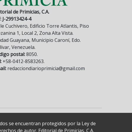
torial de Primicias, C.A.
F: J-29913424-4
le Cuchivero, Edificio Torre Atlantis, Piso
anina 1, Local 2, Zona Alta Vista.
udad Guayana, Municipio Caroní, Edo.
lívar, Venezuela.
digo postal:
8050.
:
+58-0412-8583263.
il:
redacciondiarioprimicia@gmail.com
cados se encuentran protegidos por la Ley de
echos de autor. Editorial de Primicias, C.A.